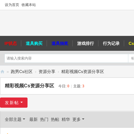
设为首页
收藏本站
IP状态
道具购买
道具抽奖
游戏排行
行为记录
C
»
跑男Cs社区
›
资源分享
›
精彩视频Cs资源分享区
跑
精彩视频Cs资源分享区
今日:
0
|
主题:
3
男
C
发新帖
S
社
全部主题
最新
热门
热帖
精华
更多
区