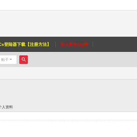
Cs登陆器下载【注册方法】
加入官方QQ群
帖子
搜
索
个人资料