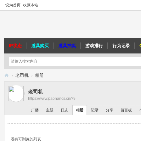
设为首页
收藏本站
IP状态
道具购买
道具抽奖
游戏排行
行为记录
›
老司机
›
相册
跑
老司机
男
https://www.paonancs.cn/?9
C
广播
主题
日志
相册
记录
分享
留言板
S
社
区
没有可浏览的列表