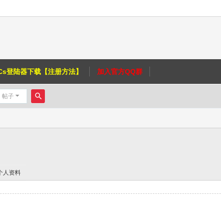
Cs登陆器下载【注册方法】
加入官方QQ群
帖子
搜
索
个人资料