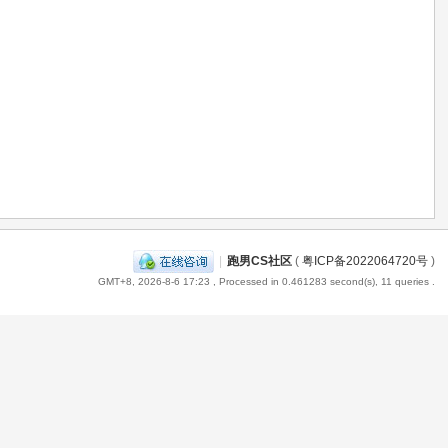
|
跑男CS社区
(
粤ICP备2022064720号
)
GMT+8, 2026-8-6 17:23
, Processed in 0.461283 second(s), 11 queries .