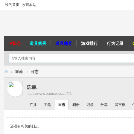
设为首页
收藏本站
IP状态
道具购买
道具抽奖
游戏排行
行为记录
›
陈赫.
›
日志
跑
陈赫.
男
https://www.paonancs.cn/?1
C
广播
主题
日志
相册
记录
分享
留言板
S
社
区
还没有相关的日志