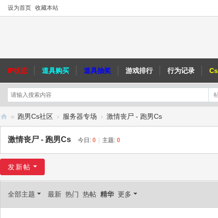
设为首页
收藏本站
IP状态
道具购买
道具抽奖
游戏排行
行为记录
C
»
跑男Cs社区
›
服务器专场
›
激情丧尸 - 跑男Cs
跑
激情丧尸 - 跑男Cs
今日:
0
|
主题:
0
男
C
发新帖
S
社
全部主题
最新
热门
热帖
精华
更多
区